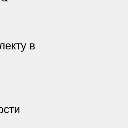
лекту в
ости